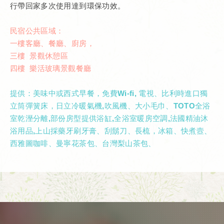
行帶回家多次使用達到環保功效。
民宿公共區域：
一樓客廳、餐廳、廚房，
三樓 景觀休憩區
四樓 樂活玻璃景觀餐廳
提供：美味中或西式早餐，免費Wi-fi, 電視、比利時進口獨
立筒彈簧床，日立冷暖氣機,吹風機、大小毛巾、TOTO全浴
室乾溼分離,部份房型提供浴缸,全浴室暖房空調,法國精油沐
浴用品,上山採藥牙刷牙膏、刮鬍刀、長梳，冰箱、快煮壼、
西雅圖咖啡、曼寧花茶包、台灣梨山茶包、