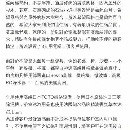
偏向極簡約、不喜浮誇、過度修飾的裝潢風格，因為屋外的
杉木、花草、石頭砌成的石坡⋯這些美景皆是如此自然，希
望風格與之屋外的杉木樹融合，所以希望風格也是簡約而自
然的，希望大家來到我們這住宿，有著最頂級的住宿品質，
著重最舒適、乾淨的，所以對於環境整潔有著最嚴謹的要
求，體貼有年長或婦女抱著小孩或腳力、行動較不便的顧客
情況，所以設置了8人用電梯，供客戶使用。
而對於不管是大至每一組傢具、例如餐桌、椅、沙發⋯⋯小
至每一套餐盤、杯碗，都親自挑選高級且精緻品質的廠牌，
廚房廚具採用德國進口Bosch蒸爐、烘碗機、微波爐，高級
RO浄水器⋯⋯百萬的美麗廚房。
全屋使用高級日本TOTO衛浴設備，使用日本原裝進口三菱
除濕機，浴室沐浴用品也使用法國知名品牌精油香氛草本沐
浴用品，
為達使客戶最舒適感而不計成本提供每位客戶室內毛巾拖
鞋，不使用較便宜之紙拖鞋而易滑倒，誏客戶可在退房後自