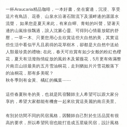
一杯Araucaria精品咖啡，一本好書，坐在窗邊，沉浸、享受
這片有鳥語、花香、山泉水沿著石階流下及溪畔邊的潺潺水
流聲， 如果您是夏天來此，有來自蟬、青蛙的叫聲，望著天
邊的山嵐徐徐飄過，誏人沈澱心靈、可得到心情最放鬆的舒
壓，一草一木、只要您用心去欣賞這些大自然的美，其實這
些生活中看似平凡且易得的花草樹木，卻都是大自然中送給
人類最珍貴的禮物; 在此，春天可欣賞有如少女般的粉紅色櫻
花，夏天有活潑熱情綻放的風鈴木及紫薇花，5月更有佈滿整
片南庄山頭最美的五月雪油桐花，走到猶如片片雪花般落下
的油桐花，那有多美呢？
秋冬季則有金黃、橘紅的楓葉⋯⋯
這些春夏秋冬的美，也就是民宿醫師主人希望可以跟大家分
享的，希望大家都能有機會一起來欣賞這美麗的南庄美景。
有別於坊間不同的民宿風格，因醫師自己對於生活品質有很
高的要求，所以希望民宿也能打造成五星級民宿，設計風格