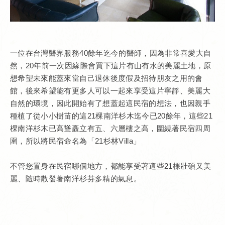
一位在台灣醫界服務40餘年迄今的醫師，因為非常喜愛大自
然，20年前一次因緣際會買下這片有山有水的美麗土地，原
想希望未來能蓋來當自己退休後度假及招待朋友之用的會
館，後來希望能有更多人可以一起來享受這片寧靜、美麗大
自然的環境，因此開始有了想蓋起這民宿的想法，也因親手
種植了從小小樹苗的這21棵南洋杉木迄今已20餘年，這些21
棵南洋杉木已高聳矗立有五、六層樓之高，圍繞著民宿四周
圍，所以將民宿命名為「21杉林Villa」
不管您置身在民宿哪個地方，都能享受著這些21棵壯碩又美
麗、隨時散發著南洋杉芬多精的氣息。