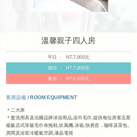
溫馨親子四人房
平日
NT.7,000元
假日
NT.7,000元
春節
NT.8,000元
客房設備 / ROOM EQUIPMENT
＊二大床
＊
盥洗用具及法國品牌沐浴用品,浴巾毛巾,提供每位房客五星
級飯店式等
級毛巾布
拖鞋,吹風機,冰箱,快煮壼，咖啡及茶包,
房間及浴室冷暖氣空調,液晶電視