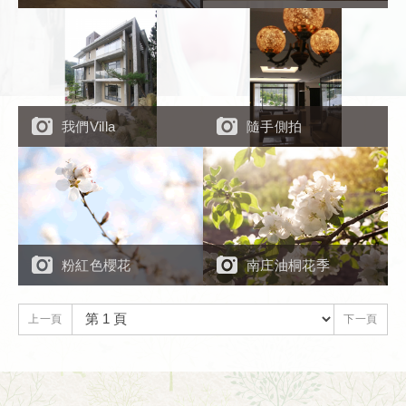
我們Villa
隨手側拍
粉紅色櫻花
南庄油桐花季
上一頁
下一頁