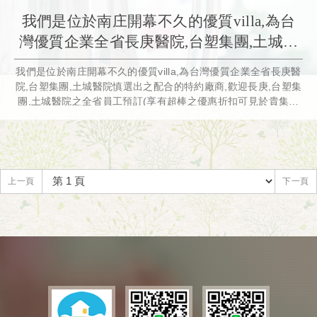
我們是位於南庄開幕不久的優質villa,為台
灣優質企業全省長庚醫院,台塑集團,土城醫
院慎選出之配合的特約廠商,歡迎長庚,台塑
我們是位於南庄開幕不久的優質villa,為台灣優質企業全省長庚醫
集團,土城醫院之全省員工預訂(享有超棒之
院,台塑集團,土城醫院慎選出之配合的特約廠商,歡迎長庚,台塑集
優惠折扣可見於貴集團之福委會官網) 也歡
團,土城醫院之全省員工預訂(享有超棒之優惠折扣可見於貴集團
之福委會官網) 也歡迎所有喜愛大自然的你假日及平日包棟,我們
迎所有喜愛大自然的你假日及平日包棟,我
是南庄最佳包棟首選哦! 您還在等什麼?想要享受星級的電梯villa
們是南庄最佳包棟首選哦! 您還在等什麼?想
嗎?快洽我們的訂房專線或粉專或掃官網首頁下方QRcode!
要享受星級的電梯villa嗎?快洽我們的訂房
上一頁
下一頁
專線或粉專!