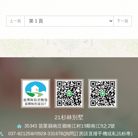
起如閃亮珠簾般的美麗。
上一頁
下一頁
21杉林別墅
35343 苗栗縣南庄鄉南江村19鄰南江9之2號
/
037-821258//0928-331678(詢問訂房請直撥手機或私訊粉專)
/