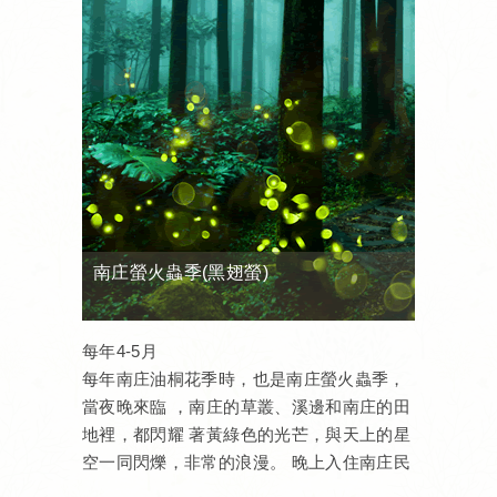
盡收眼底。
南庄螢火蟲季(黑翅螢)
每年4-5月
每年南庄油桐花季時，也是南庄螢火蟲季，
當夜晚來臨 ，南庄的草叢、溪邊和南庄的田
地裡，都閃耀 著黃綠色的光芒，與天上的星
空一同閃爍，非常的浪漫。 晚上入住南庄民
宿時，探出窗外仰望星空，天上與地下 便串