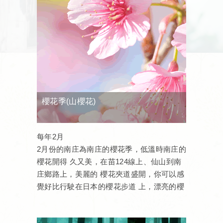
櫻花季(山櫻花)
每年2月
2月份的南庄為南庄的櫻花季，低溫時南庄的
櫻花開得 久又美，在苗124線上、仙山到南
庄鄉路上，美麗的 櫻花夾道盛開，你可以感
覺好比行駛在日本的櫻花步道 上，漂亮的櫻
花粉飾著大地，就像替少女抹上一層素雅 淡
妝。此時，南庄便有如詩情畫意般，美景將